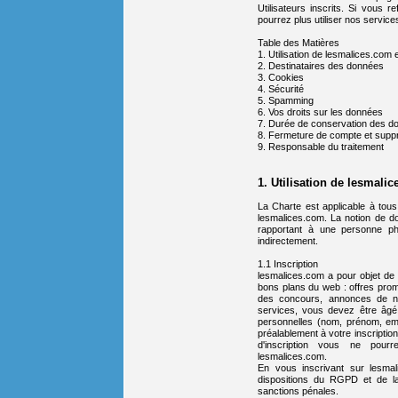
Utilisateurs inscrits. Si vous 
pourrez plus utiliser nos service
Table des Matières
1. Utilisation de lesmalices.com
2. Destinataires des données
3. Cookies
4. Sécurité
5. Spamming
6. Vos droits sur les données
7. Durée de conservation des d
8. Fermeture de compte et supp
9. Responsable du traitement
1. Utilisation de lesmali
La Charte est applicable à tous l
lesmalices.com. La notion de d
rapportant à une personne phy
indirectement.
1.1 Inscription
lesmalices.com a pour objet de p
bons plans du web : offres promo
des concours, annonces de no
services, vous devez être âgé
personnelles (nom, prénom, ema
préalablement à votre inscriptio
d'inscription vous ne pour
lesmalices.com.
En vous inscrivant sur lesma
dispositions du RGPD et de la 
sanctions pénales.