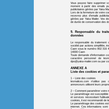
Vous pouvez faire supprimer vo
moment à partir des emails pu
publicitaires gérées par Yaka Mai
Lors de la fermeture de votre c
recevrez plus d'emails publici
gérées par Yaka Mailer. Vos do
de durée de conservation des don
9. Responsable du trait
données
Le responsable du traitement 
société par actions simplifiée, 
Caen sous le numéro 802 316 48
14000 Caen
Toute demande d'information con
caractère personnel de les
dpo@yaka-mailer.com ou par cour
ANNEXE A
Liste des cookies et para
1 – Liste des cookies
lesmalices.com n'utilise pas 
annonceurs utilisent leurs propr
2 – Comment paramétrer votre na
Le paramétrage est susceptible
et services nécessitant l'utilis
cookies, il est recommandé de le
Le paramétrage des cookies est 
internet. Ces informations sont 