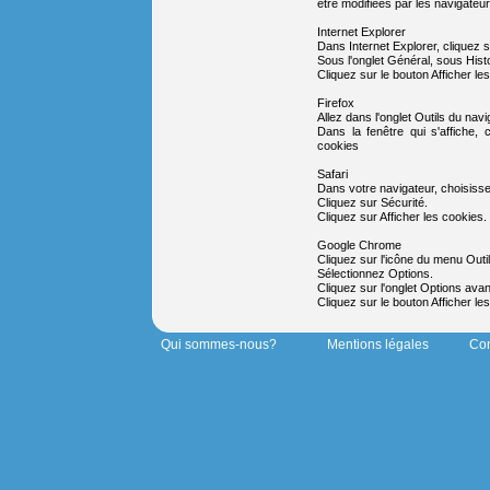
être modifiées par les navigateur
Internet Explorer
Dans Internet Explorer, cliquez s
Sous l'onglet Général, sous Hist
Cliquez sur le bouton Afficher les
Firefox
Allez dans l'onglet Outils du na
Dans la fenêtre qui s'affiche, 
cookies
Safari
Dans votre navigateur, choisisse
Cliquez sur Sécurité.
Cliquez sur Afficher les cookies.
Google Chrome
Cliquez sur l'icône du menu Outil
Sélectionnez Options.
Cliquez sur l'onglet Options avan
Cliquez sur le bouton Afficher le
Qui sommes-nous?
Mentions légales
Con