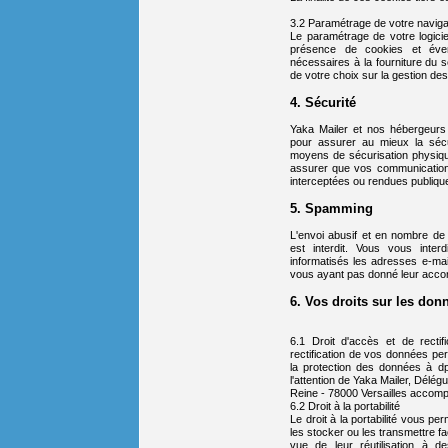
3.2 Paramétrage de votre navigat
Le paramétrage de votre logicie
présence de cookies et éven
nécessaires à la fourniture du 
de votre choix sur la gestion de
4. Sécurité
Yaka Mailer et nos hébergeur
pour assurer au mieux la séc
moyens de sécurisation physiq
assurer que vos communication
interceptées ou rendues publique
5. Spamming
L'envoi abusif et en nombre de 
est interdit. Vous vous inter
informatisés les adresses e-mai
vous ayant pas donné leur acco
6. Vos droits sur les don
6.1 Droit d'accès et de rectif
rectification de vos données pe
la protection des données à dp
l'attention de Yaka Mailer, Délég
Reine - 78000 Versailles accompag
6.2 Droit à la portabilité
Le droit à la portabilité vous 
les stocker ou les transmettre f
vue de leur réutilisation à 