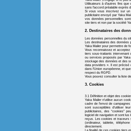
Utilisateurs à d'autres fins que
sans l'accord préalable exprès d
Si vous vous inscrivez sur un s
publicitaire envoyé par Yaka Maile
vos données personnelles sont 
site tiers et non par la société Ya
2. Destinataires des don
Les données personnelles du sit
Les destinataires des données p
Yaka Mailer pour permettre de fou
Vous reconnaissez et acceptez 
tiers sous-traitants intervenant
ou services proposés par Yaka M
stockage des données et des soc
data providers ». Il est précis
dans l'Union européenne, et que
respect du RGPD.
Vous pouvez consulter la liste de
3. Cookies
3.1 Définition et objet des cookie
Yaka Mailer n'utilise aucun cooki
cadre de l'envoi de campagnes d
sont susceptibles d'utiliser le
publicitaires, des “cookies” pe
logiciel de navigation et sont lus
reçus. Les cookies et traceurs
(ordinateur, tablette, télépho
directement.
La finalité de ces cookies tiers