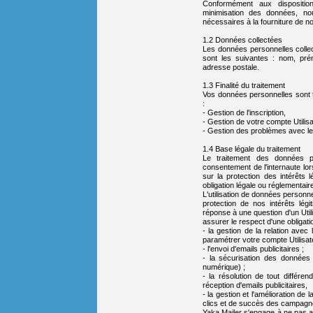
Conformément aux dispositi
minimisation des données, no
nécessaires à la fourniture de n
1.2 Données collectées
Les données personnelles collec
sont les suivantes : nom, prén
adresse postale.
1.3 Finalité du traitement
Vos données personnelles sont tr
:
- Gestion de l'inscription,
- Gestion de votre compte Utilisa
- Gestion des problèmes avec les 
1.4 Base légale du traitement
Le traitement des données pe
consentement de l'internaute lor
sur la protection des intérêts 
obligation légale ou réglementair
L'utilisation de données personne
protection de nos intérêts légit
réponse à une question d'un Utili
assurer le respect d'une obligatio
- la gestion de la relation ave
paramétrer votre compte Utilisat
- l'envoi d'emails publicitaires ;
- la sécurisation des données p
numérique) ;
- la résolution de tout différen
réception d'emails publicitaires,
- la gestion et l'amélioration de
clics et de succès des campagnes
Yaka Mailer s'engage à ne pas a