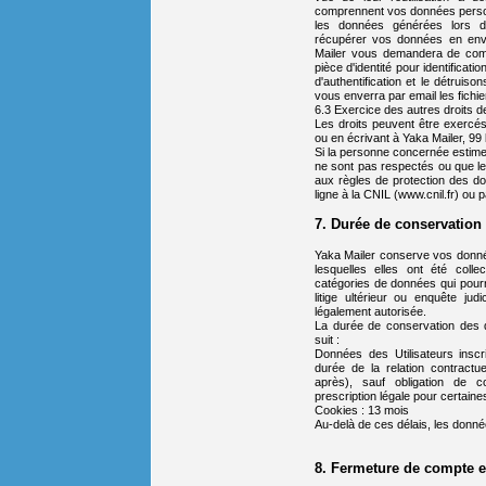
comprennent vos données person
les données générées lors de
récupérer vos données en env
Mailer vous demandera de com
pièce d'identité pour identifica
d'authentification et le détruiso
vous enverra par email les fich
6.3 Exercice des autres droits de 
Les droits peuvent être exercé
ou en écrivant à Yaka Mailer, 99 
Si la personne concernée estime
ne sont pas respectés ou que le
aux règles de protection des do
ligne à la CNIL (www.cnil.fr) ou p
7. Durée de conservation
Yaka Mailer conserve vos donné
lesquelles elles ont été colle
catégories de données qui pourr
litige ultérieur ou enquête ju
légalement autorisée.
La durée de conservation des
suit :
Données des Utilisateurs inscr
durée de la relation contractu
après), sauf obligation de co
prescription légale pour certain
Cookies : 13 mois
Au-delà de ces délais, les donn
8. Fermeture de compte 